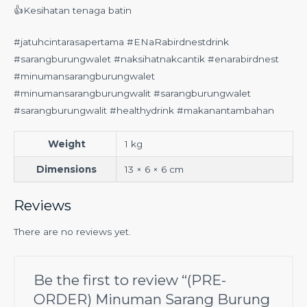
👍Kesihatan tenaga batin
#jatuhcintarasapertama #ENaRabirdnestdrink
#sarangburungwalet #naksihatnakcantik #enarabirdnest
#minumansarangburungwalet
#minumansarangburungwalit #sarangburungwalet
#sarangburungwalit #healthydrink #makanantambahan
Weight
1 kg
Dimensions
13 × 6 × 6 cm
Reviews
There are no reviews yet.
Be the first to review “(PRE-
ORDER) Minuman Sarang Burung