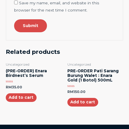
Save my name, email, and website in this
browser for the next time I comment.
Related products
Uncategorized
Uncategorized
(PRE-ORDER) Enara
PRE-ORDER Pati Sarang
Birdnest’s Serum
Burung Walet : Enara
Gold (1 Botol) 500mL
Rated
RM
35.00
0
Rated
RM
150.00
out
0
of
Add to cart
out
5
of
Add to cart
5